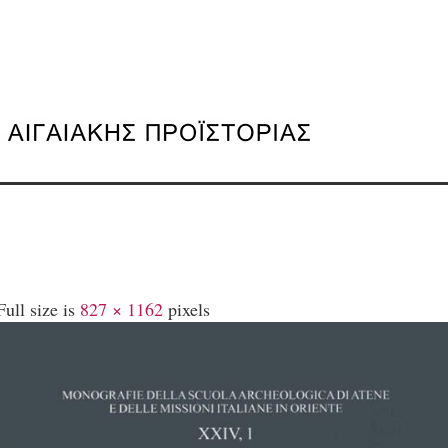
ull size is
827 × 1162
pixels