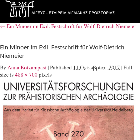
←
Ein Minoer im Exil. Festschrift für Wolf-Dietrich Niemeier
Ein Minoer im Exil. Festschrift für Wolf-Dietrich
Niemeier
By
Anna Kotzampasi
|
Published
11 Οκτωβρίου, 2017
|
Full
size is
488 × 700
pixels