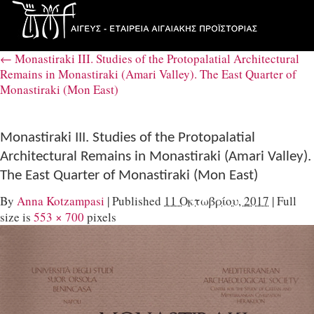
←
Monastiraki III. Studies of the Protopalatial Architectural
Remains in Monastiraki (Amari Valley). The East Quarter of
Monastiraki (Mon East)
Monastiraki III. Studies of the Protopalatial
Architectural Remains in Monastiraki (Amari Valley).
The East Quarter of Monastiraki (Mon East)
By
Anna Kotzampasi
|
Published
11 Οκτωβρίου, 2017
|
Full
size is
553 × 700
pixels