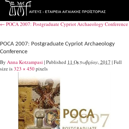
←
POCA 2007: Postgraduate Cypriot Archaeology Conference
POCA 2007: Postgraduate Cypriot Archaeology
Conference
By
Anna Kotzampasi
|
Published
11 Οκτωβρίου, 2017
|
Full
size is
323 × 450
pixels