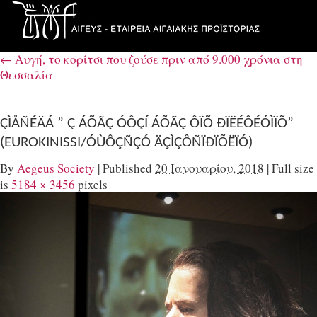
←
Αυγή, το κορίτσι που ζούσε πριν από 9.000 χρόνια στη
Θεσσαλία
ÇÌÅÑÉÄÁ ” Ç ÁÕÃÇ ÓÔÇÍ ÁÕÃÇ ÔÏÕ ÐÏËÉÔÉÓÌÏÕ”
(EUROKINISSI/ÓÙÔÇÑÇÓ ÄÇÌÇÔÑÏÐÏÕËÏÓ)
By
Aegeus Society
|
Published
20 Ιανουαρίου, 2018
|
Full size
is
5184 × 3456
pixels