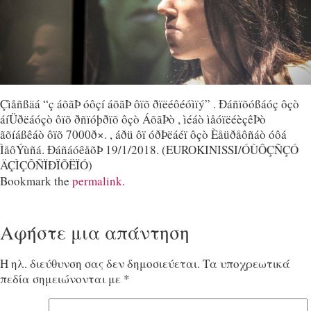
Çìåñßäá “ç áõãÞ óôçí áõãÞ ôïõ ðïëéôéóìïý” . Ðáñïõóßáóç ôçò
áíÜðëáóçò ôïõ ðñïóþðïõ ôçò ÁõãÞò , ìéáò ìåóïëéèçêÞò
ãõíáßêáò ôïõ 7000ð×. , áðü ôï óðÞëáéï ôçò Èåüðåôñáò óôá
ÌåôÝùñá. ÐáñáóêåõÞ 19/1/2018. (EUROKINISSI/ÓÙÔÇÑÇÓ
ÄÇÌÇÔÑÏÐÏÕËÏÓ)
Bookmark the
permalink
.
Αφήστε μια απάντηση
Η ηλ. διεύθυνση σας δεν δημοσιεύεται.
Τα υποχρεωτικά
πεδία σημειώνονται με
*