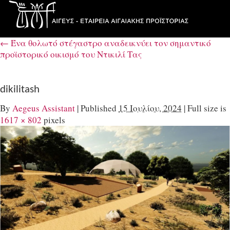
←
Ένα θολωτό στέγαστρο αναδεικνύει τον σημαντικό
προϊστορικό οικισμό του Ντικιλί Τας
dikilitash
By
Aegeus Assistant
|
Published
15 Ιουλίου, 2024
|
Full size is
1617 × 802
pixels