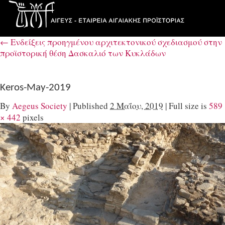
←
Ενδείξεις προηγμένου αρχιτεκτονικού σχεδιασμού στην
προϊστορική θέση Δασκαλιό των Κυκλάδων
Keros-May-2019
By
Aegeus Society
|
Published
2 Μαΐου, 2019
|
Full size is
589
× 442
pixels