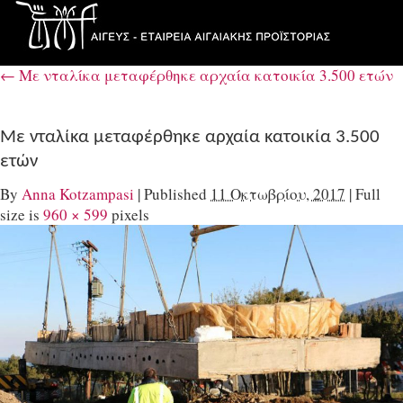
←
Με νταλίκα μεταφέρθηκε αρχαία κατοικία 3.500 ετών
Με νταλίκα μεταφέρθηκε αρχαία κατοικία 3.500
ετών
By
Anna Kotzampasi
|
Published
11 Οκτωβρίου, 2017
|
Full
size is
960 × 599
pixels