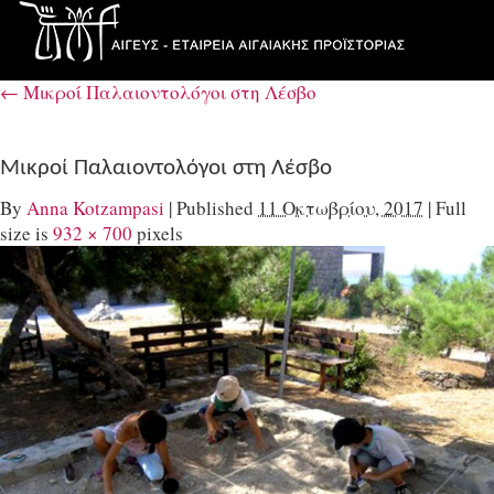
←
Μικροί Παλαιοντολόγοι στη Λέσβο
Μικροί Παλαιοντολόγοι στη Λέσβο
By
Anna Kotzampasi
|
Published
11 Οκτωβρίου, 2017
|
Full
size is
932 × 700
pixels