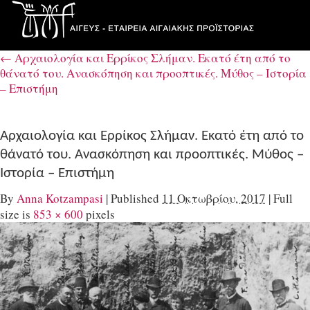
←
Αρχαιολογία και Ερρίκος Σλήμαν. Εκατό έτη από το
θάνατό του. Aνασκόπηση και προοπτικές. Μύθος – Ιστορία
– Επιστήμη
Αρχαιολογία και Ερρίκος Σλήμαν. Εκατό έτη από το
θάνατό του. Aνασκόπηση και προοπτικές. Μύθος –
Ιστορία – Επιστήμη
By
Anna Kotzampasi
|
Published
11 Οκτωβρίου, 2017
|
Full
size is
853 × 600
pixels