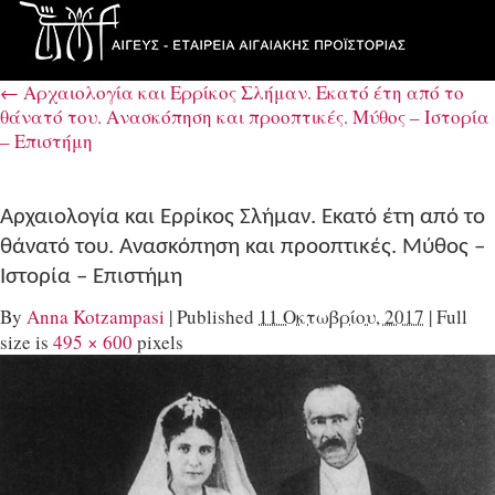
←
Αρχαιολογία και Ερρίκος Σλήμαν. Εκατό έτη από το
θάνατό του. Aνασκόπηση και προοπτικές. Μύθος – Ιστορία
– Επιστήμη
Αρχαιολογία και Ερρίκος Σλήμαν. Εκατό έτη από το
θάνατό του. Aνασκόπηση και προοπτικές. Μύθος –
Ιστορία – Επιστήμη
By
Anna Kotzampasi
|
Published
11 Οκτωβρίου, 2017
|
Full
size is
495 × 600
pixels