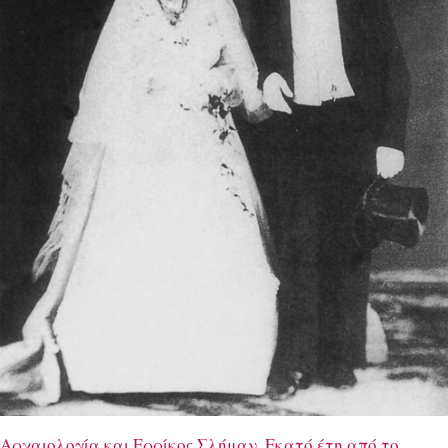
Αρχαιολογία και Ερρίκος Σλήμαν. Εκατό έτη από το