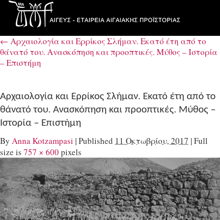
←
Αρχαιολογία και Ερρίκος Σλήμαν. Εκατό έτη από το
θάνατό του. Aνασκόπηση και προοπτικές. Μύθος – Ιστορία
– Επιστήμη
Αρχαιολογία και Ερρίκος Σλήμαν. Εκατό έτη από το
θάνατό του. Aνασκόπηση και προοπτικές. Μύθος –
Ιστορία – Επιστήμη
By
Anna Kotzampasi
|
Published
11 Οκτωβρίου, 2017
|
Full
size is
757 × 600
pixels