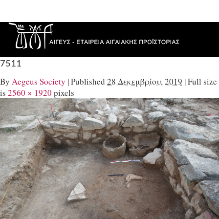
7511
By
Aegeus Society
|
Published
28 Δεκεμβρίου, 2019
|
Full size
is
2560 × 1920
pixels