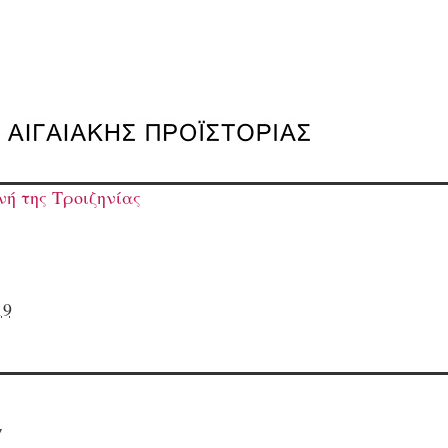
ή της Τροιζηνίας
19
7