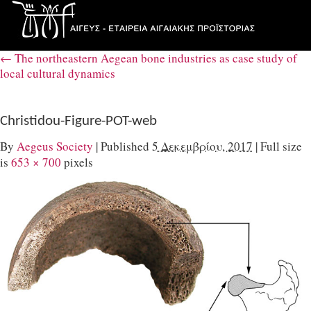
←
The northeastern Aegean bone industries as case study of
local cultural dynamics
Christidou-Figure-POT-web
By
Aegeus Society
|
Published
5 Δεκεμβρίου, 2017
|
Full size
is
653 × 700
pixels