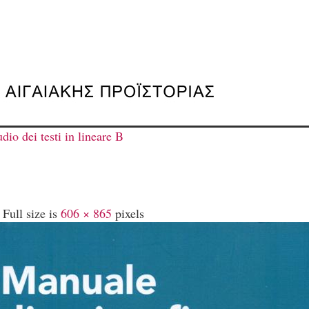
io dei testi in lineare B
Full size is
606 × 865
pixels