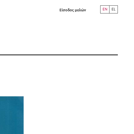
EN
EL
Είσοδος μελών