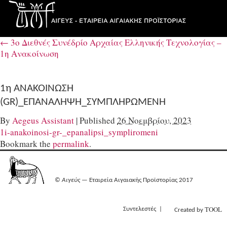
←
3ο Διεθνές Συνέδρίο Αρχαίας Ελληνικής Τεχνολογίας –
1η Ανακοίνωση
1η ΑΝΑΚΟΙΝΩΣΗ
(GR)_ΕΠΑΝΑΛΗΨΗ_ΣΥΜΠΛΗΡΩΜΕΝΗ
By
Aegeus Assistant
|
Published
26 Νοεμβρίου, 2023
1i-anakoinosi-gr-_epanalipsi_sympliromeni
Bookmark the
permalink
.
©
Αιγεύς
— Εταιρεία Αιγαιακής Προϊστορίας 2017
TOOL
Συντελεστές
Created by