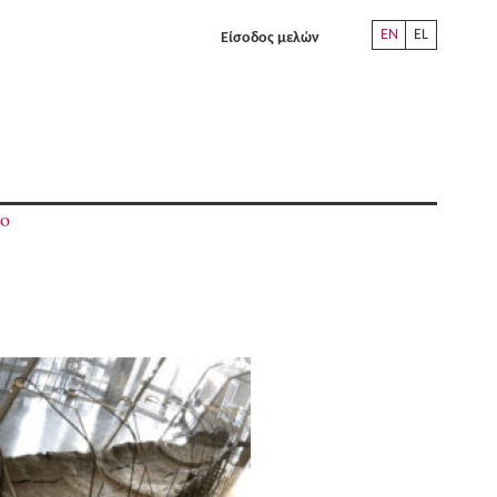
EN
EL
Είσοδος μελών
ο