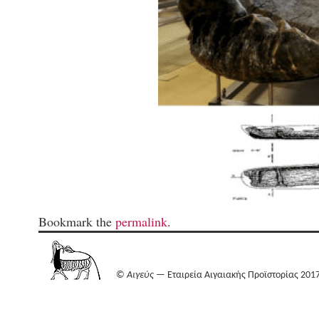
Bookmark the
permalink
.
©
Αιγεύς
— Εταιρεία Αιγαιακής Προϊστορίας 201