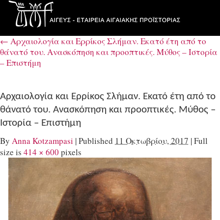
←
Αρχαιολογία και Ερρίκος Σλήμαν. Εκατό έτη από το
θάνατό του. Aνασκόπηση και προοπτικές. Μύθος – Ιστορία
– Επιστήμη
Αρχαιολογία και Ερρίκος Σλήμαν. Εκατό έτη από το
θάνατό του. Aνασκόπηση και προοπτικές. Μύθος –
Ιστορία – Επιστήμη
By
Anna Kotzampasi
|
Published
11 Οκτωβρίου, 2017
|
Full
size is
414 × 600
pixels