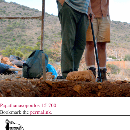
Papathanasopoulos-15-700
Bookmark the
permalink
.