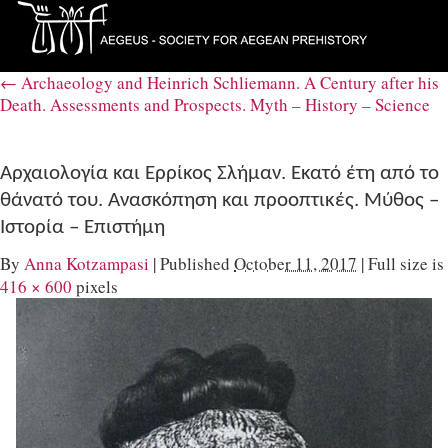
←
Archaeology and Heinrich Schliemann. A Century after his
Death. Αssessments and Prospects. Myth – History – Science
Αρχαιολογία και Ερρίκος Σλήμαν. Εκατό έτη από το
θάνατό του. Aνασκόπηση και προοπτικές. Μύθος –
Ιστορία – Επιστήμη
By
Anna Kotzampasi
|
Published
October 11, 2017
|
Full size is
416 × 600
pixels