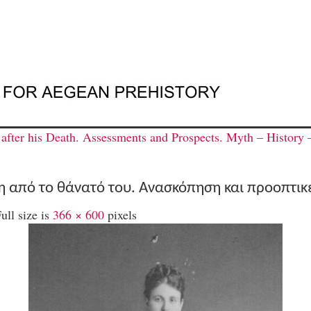
fter his Death. Αssessments and Prospects. Myth – History 
τη από το θάνατό του. Aνασκόπηση και προοπτικ
ull size is
366 × 600
pixels