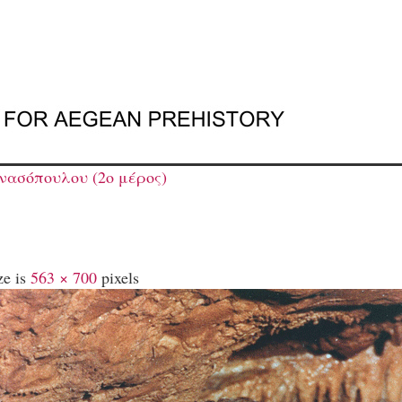
νασόπουλου (2ο μέρος)
ze is
563 × 700
pixels