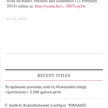
from Archanes–Phourni and Zominthos (21 February
2014) online at:
http://youtu.be/s_-DO7coy5w
25.02.2014
RECENT TITLES
Το πρόσωπο γυναίκας από τη Μυκηναϊκή εποχή
«ζωντανεύει» 3.500 χρόνια μετά
Ε΄ Διεθνές Κυκλαδολογικό Συνέδριο “ΚΥΚΛΑΔΕΣ: