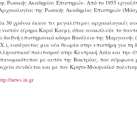
της Ρωσικής Ακαδημίας Επιστημών. Από το 1955 εργαζό
 Αρχαιολογίας της Ρωσικής Ακαδημίας Επιστημών (Μόσχ
ία 30 χρόνια έκανε τις μεγαλύτερες αρχαιολογικές α
ενιστάν (έρημο Καρά Κουμ), όπου ανακάλυψε το παντ
 διεθνή επιστημονικό κόσμο Βασίλειο της Μαργιανής (
.Χ.), εισάγοντας μια νέα θεωρία στην επιστήμη για τη
λληνιστικού πολιτισμού στην Κεντρική Ασία και την ύ
 πανομοιότυπου με αυτόν της Βακτρίας, που σύμφωνα 
ιχεία συνδέεται και με τον Κρητο-Μυκηναϊκό πολιτισ
ttp://news.in.gr