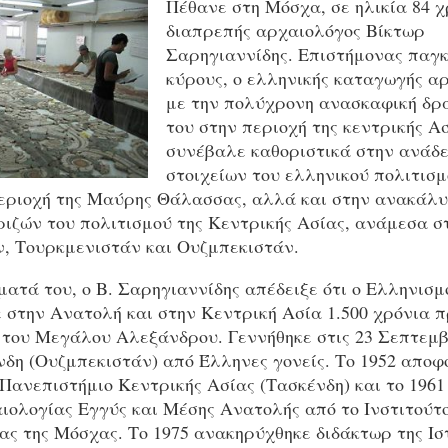
Πέθανε στη Μόσχα, σε ηλικία 84 χ
διαπρεπής αρχαιολόγος Βίκτωρ
Σαρηγιαννίδης. Επιστήμονας παγ
κύρους, ο ελληνικής καταγωγής α
με την πολύχρονη ανασκαφική δρ
του στην περιοχή της κεντρικής Ασ
συνέβαλε καθοριστικά στην ανάδε
στοιχείων του ελληνικού πολιτισμ
εριοχή της Μαύρης Θάλασσας, αλλά και στην ανακάλ
ριζών του πολιτισμού της Κεντρικής Ασίας, ανάμεσα σ
, Τουρκμενιστάν και Ουζμπεκιστάν.
ατά του, ο Β. Σαρηγιαννίδης απέδειξε ότι ο Ελληνισμ
 στην Ανατολή και στην Κεντρική Ασία 1.500 χρόνια π
 του Μεγάλου Αλεξάνδρου. Γεννήθηκε στις 23 Σεπτεμβ
νδη (Ουζμπεκιστάν) από Έλληνες γονείς. Το 1952 αποφ
Πανεπιστήμιο Κεντρικής Ασίας (Τασκένδη) και το 1961
αιολογίας Εγγύς και Μέσης Ανατολής από το Ινστιτούτ
ας της Μόσχας. Το 1975 ανακηρύχθηκε διδάκτωρ της Ισ