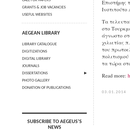
CALL FOR PAPERS
Επιστήμης 
GRANTS & JOB VACANCIES
Ινστιτούτο
USEFUL WEBSITES
Tα τελευτα
στο Τουρκμ
AEGEAN LIBRARY
άγνωστο στο
χιλιετίας π
LIBRARY CATALOGUE
του πρωτοε
DIGITIZATIONS
πολιτισμού
DIGITAL LIBRARY
τα τώρα στο
JOURNALS
DISSERTATIONS
Read more:
h
PHOTO GALLERY
SUBMIT AN ABSTRACT
DONATION OF PUBLICATIONS
03.01.2014
SUBSCRIBE TO AEGEUS’S
NEWS