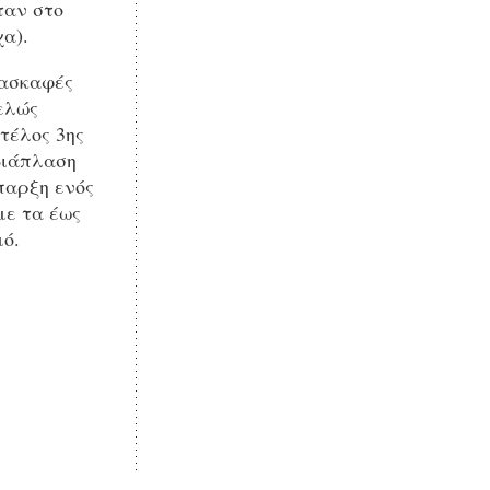
ταν στο
α).
νασκαφές
ελώς
τέλος 3ης
 διάπλαση
παρξη ενός
με τα έως
μό.