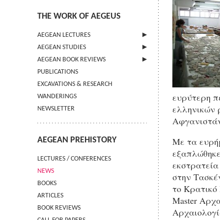
THE WORK OF AEGEUS
AEGEAN LECTURES
AEGEAN STUDIES
INFORMATION
AEGEAN BOOK REVIEWS
INFORMATION
PUBLICATIONS
GUIDELINES FOR AUTHORS
INFORMATION
EXCAVATIONS & RESEARCH
TERMS OF USE
ευρύτερη π
WANDERINGS
CONTACT
ελληνικών 
NEWSLETTER
Αφγανιστάν
AEGEAN PREHISTORY
Με τα ευρήμ
εξαπλώθηκε
LECTURES / CONFERENCES
εκστρατεία
NEWS
στην Τασκέ
BOOKS
το Κρατικό 
ARTICLES
Master Αρχ
BOOK REVIEWS
Αρχαιολογί