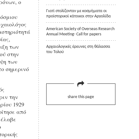
ρόνων, ο
Γιατί στολίζονταν με κοσμήματα οι
κόσμιου
προϊστορικοί κάτοικοι στην Αργολίδα
ρχαιολόγος
American Society of Overseas Research
αστηριότητά
Annual Meeting- Call for papers
ίας,
ιξη των
Αρχαιολογικές έρευνες στη θάλασσα
του Τολού
ού στην
υψη των
το σημερινό
ός
ριν την
share this page
ρίου 1929
οίτησε από
 έλαβε
ο
τορικής