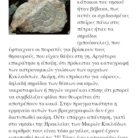
κάτοικοι του νησιού
ήταν βέβαιοι, πως
αυτές οι σχεδιασμένες
σπείρες πάνω στις
πέτρες ήταν τα
σημάδια
(μπούσουλες), που
έφτιαχναν οι πειρατές για βρίσκουν τους
θησαυρούς, που είχαν θάψει στη γη. Αργότερα
επικράτησε η άποψη, ότι πρόκειται για καταγραφή
των αστρονομικών γνώσεων των αρχαίων
Κυκλαδιτών. Ακόμη, ότι επρόκειτο για «όρους»,
δηλαδή σημάδια των θέσεων οικισμών,
νεκροταφείων ή πηγών νερού και επίσης ότι μπορεί
να συμβόλιζαν φίδια που θεωρείται ότι
αποτρέπουν το κακό. Στην πραγματικότητα η
ερμηνεία αυτών των βραχογραφιών δεν έχει
διατυπωθεί ακόμη. Ούτε υπάρχει απάντηση, γιατί
στο νησάκι της Ηρακλείας των Μικρών Κυκλάδων
ο αριθμός τους είναι τόσο μεγάλος, αφού έχουν
εντοπισθεί περί τις 25! Τόσες έχει καταγράψει ένας