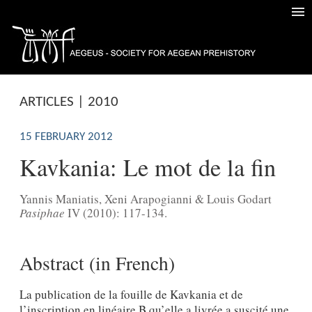
ARTICLES | 2010
15 FEBRUARY 2012
Kavkania: Le mot de la fin
Yannis Maniatis, Xeni Arapogianni & Louis Godart
Pasiphae
IV (2010): 117-134.
Abstract (in French)
La publication de la fouille de Kavkania et de
l’inscription en linéaire B qu’elle a livrée a suscité une