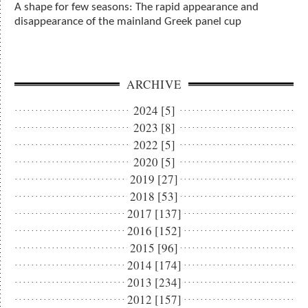
A shape for few seasons: The rapid appearance and
disappearance of the mainland Greek panel cup
ARCHIVE
2024 [5]
2023 [8]
2022 [5]
2020 [5]
2019 [27]
2018 [53]
2017 [137]
2016 [152]
2015 [96]
2014 [174]
2013 [234]
2012 [157]