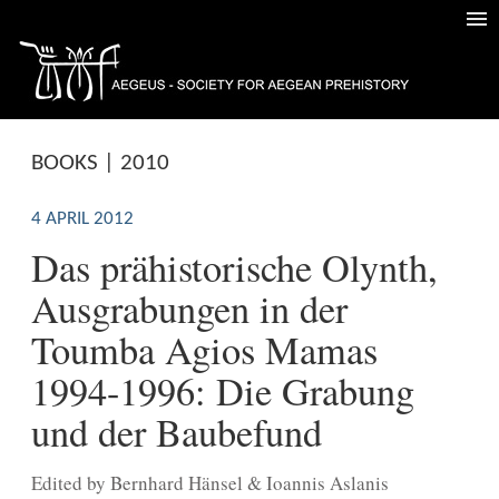
BOOKS | 2010
4 APRIL 2012
Das prähistorische Olynth,
Ausgrabungen in der
Toumba Agios Mamas
1994-1996: Die Grabung
und der Baubefund
Edited by Bernhard Hänsel & Ioannis Aslanis