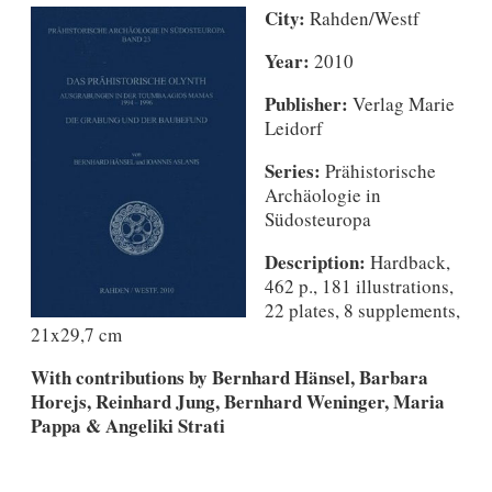
City:
Rahden/Westf
Year:
2010
Publisher:
Verlag Marie
Leidorf
Series:
Prähistorische
Archäologie in
Südosteuropa
Description:
Hardback,
462 p., 181 illustrations,
22 plates, 8 supplements,
21x29,7 cm
With contributions by Bernhard Hänsel, Barbara
Horejs, Reinhard Jung, Bernhard Weninger, Maria
Pappa & Angeliki Strati