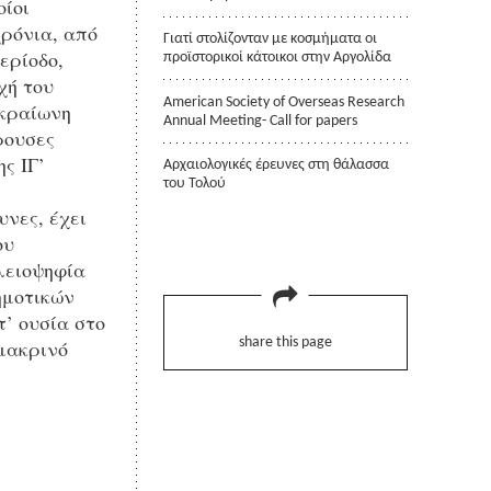
οίοι
χρόνια, από
Γιατί στολίζονταν με κοσμήματα οι
ερίοδο,
προϊστορικοί κάτοικοι στην Αργολίδα
χή του
American Society of Overseas Research
ακραίωνη
Annual Meeting- Call for papers
ρουσες
ς ΙΓ’
Αρχαιολογικές έρευνες στη θάλασσα
του Τολού
νες, έχει
ου
λειοψηφία
ημοτικών
’ ουσία στο
 μακρινό
share this page