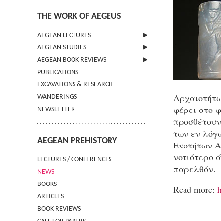
THE WORK OF AEGEUS
AEGEAN LECTURES
AEGEAN STUDIES
INFORMATION
AEGEAN BOOK REVIEWS
INFORMATION
PUBLICATIONS
GUIDELINES FOR AUTHORS
INFORMATION
EXCAVATIONS & RESEARCH
TERMS OF USE
Αρχαιοτήτω
WANDERINGS
CONTACT
φέρει στο 
NEWSLETTER
προσθέτουν
των εν λόγ
AEGEAN PREHISTORY
Ενοτήτων Αρ
νοτιότερο ά
LECTURES / CONFERENCES
παρελθόν.
NEWS
BOOKS
Read more:
h
ARTICLES
BOOK REVIEWS