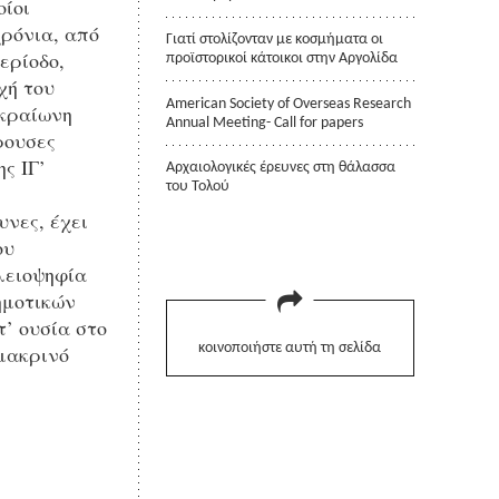
οίοι
χρόνια, από
Γιατί στολίζονταν με κοσμήματα οι
ερίοδο,
προϊστορικοί κάτοικοι στην Αργολίδα
χή του
American Society of Overseas Research
ακραίωνη
Annual Meeting- Call for papers
ρουσες
ς ΙΓ’
Αρχαιολογικές έρευνες στη θάλασσα
του Τολού
νες, έχει
ου
λειοψηφία
ημοτικών
’ ουσία στο
 μακρινό
κοινοποιήστε αυτή τη σελίδα