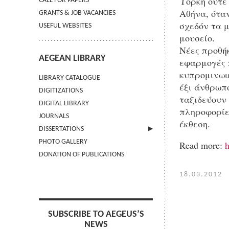
Υόρκη ούτε
CALL FOR PAPERS
Αθήνα, όταν
GRANTS & JOB VACANCIES
σχεδόν τα μ
USEFUL WEBSITES
μουσείο.
Νέες προθή
AEGEAN LIBRARY
εφαρμογές 
κυπρομινωι
LIBRARY CATALOGUE
έξι άνθρωπ
DIGITIZATIONS
ταξιδεύουν
DIGITAL LIBRARY
πληροφορίες
JOURNALS
έκθεση.
DISSERTATIONS
PHOTO GALLERY
SUBMIT AN ABSTRACT
Read more:
h
DONATION OF PUBLICATIONS
18.03.2012
SUBSCRIBE TO AEGEUS’S
NEWS