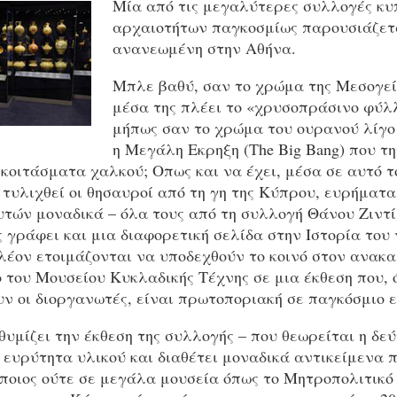
Μία από τις μεγαλύτερες συλλογές κ
αρχαιοτήτων παγκοσμίως παρουσιάζετ
ανανεωμένη στην Αθήνα.
Μπλε βαθύ, σαν το χρώμα της Μεσογεί
μέσα της πλέει το «χρυσοπράσινο φύλ
μήπως σαν το χρώμα του ουρανού λίγο 
η Μεγάλη Εκρηξη (The Βig Bang) που τη
κοιτάσματα χαλκού; Οπως και να έχει, μέσα σε αυτό τ
τυλιχθεί οι θησαυροί από τη γη της Κύπρου, ευρήματα
τών μοναδικά – όλα τους από τη συλλογή Θάνου Ζιντί
 γράφει και μια διαφορετική σελίδα στην Ιστορία του 
λέον ετοιμάζονται να υποδεχθούν το κοινό στον ανακα
 του Μουσείου Κυκλαδικής Τέχνης σε μια έκθεση που, 
ν οι διοργανωτές, είναι πρωτοποριακή σε παγκόσμιο ε
θυμίζει την έκθεση της συλλογής – που θεωρείται η δε
 ευρύτητα υλικού και διαθέτει μοναδικά αντικείμενα 
ποιος ούτε σε μεγάλα μουσεία όπως το Μητροπολιτικό