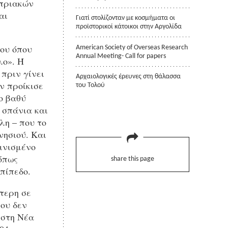
υπριακών
αι
Γιατί στολίζονταν με κοσμήματα οι
προϊστορικοί κάτοικοι στην Αργολίδα
ου όπου
American Society of Overseas Research
Annual Meeting- Call for papers
λο». Ή
πριν γίνει
Αρχαιολογικές έρευνες στη θάλασσα
ν προίκισε
του Τολού
ο βαθύ
 σπάνια και
λη – που το
νησιού. Και
ινισμένο
όπως
share this page
πίπεδο.
ύτερη σε
που δεν
 στη Νέα