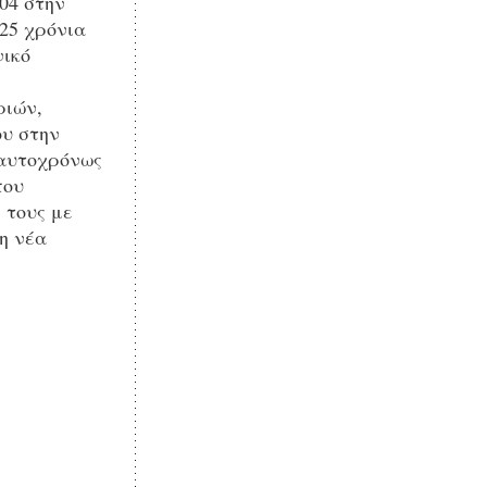
04 στην
 25 χρόνια
νικό
ριών,
ου στην
ταυτοχρόνως
που
 τους με
η νέα