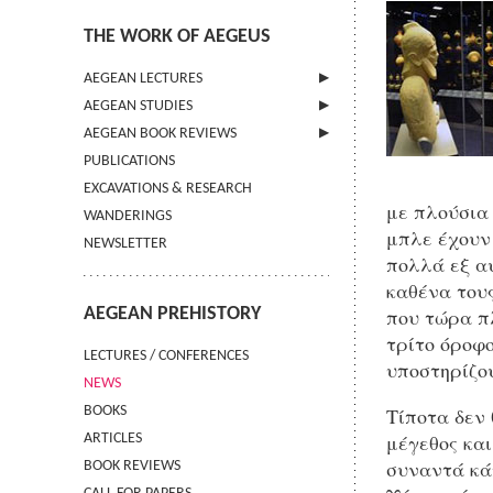
THE WORK OF AEGEUS
AEGEAN LECTURES
AEGEAN STUDIES
INFORMATION
AEGEAN BOOK REVIEWS
INFORMATION
PUBLICATIONS
GUIDELINES FOR AUTHORS
INFORMATION
EXCAVATIONS & RESEARCH
TERMS OF USE
με πλούσια 
WANDERINGS
CONTACT
μπλε έχουν 
NEWSLETTER
πολλά εξ αυ
καθένα τους
AEGEAN PREHISTORY
που τώρα π
τρίτο όροφο
LECTURES / CONFERENCES
υποστηρίζου
NEWS
Τίποτα δεν 
BOOKS
μέγεθος και
ARTICLES
συναντά κά
BOOK REVIEWS