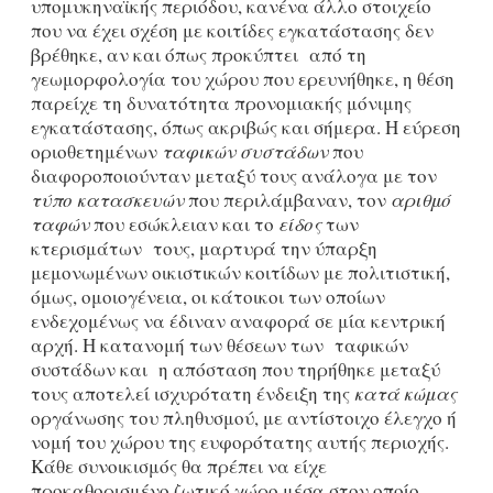
υπομυκηναϊκής περιόδου, κανένα άλλο στοιχείο
που να έχει σχέση με κοιτίδες εγκατάστασης δεν
βρέθηκε, αν και όπως προκύπτει από τη
γεωμορφολoγία του χώρου που ερευνήθηκε, η θέση
παρείχε τη δυνατότητα προνομιακής μόνιμης
εγκατάστασης, όπως ακριβώς και σήμερα. Η εύρεση
οριοθετημένων
ταφικών συστάδων
που
διαφοροποιούνταν μεταξύ τους ανάλογα με τον
τύπο κατασκευών
που περιλάμβαναν, τον
αριθμό
ταφών
που εσώκλειαν και το
είδος
των
κτερισμάτων τους, μαρτυρά την ύπαρξη
μεμονωμένων οικιστικών κοιτίδων με πολιτιστική,
όμως, ομοιογένεια, οι κάτοικοι των οποίων
ενδεχομένως να έδιναν αναφορά σε μία κεντρική
αρχή. Η κατανομή των θέσεων των ταφικών
συστάδων και η απόσταση που τηρήθηκε μεταξύ
τους αποτελεί ισχυρότατη ένδειξη της
κατά κώμας
οργάνωσης του πληθυσμού, με αντίστοιχο έλεγχο ή
νομή του χώρου της ευφορότατης αυτής περιοχής.
Κάθε συνοικισμός θα πρέπει να είχε
προκαθορισμένο ζωτικό χώρο μέσα στον οποίο