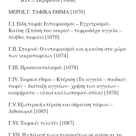
ΜΕΡΟΣ Γ. ΤΑΦΙΚΑ ΕΘΙΜΑ [1070]
Γ.I. Είδη ταφής Ενταφιασμός – Εγχυτρισμός-
Καύση (Στάση του νεκρού – τεφροδόχα αγγεία –
πλήθος ταφών) [1070]
Γ.ΙΙ. Σταμνά: Ο ενταφιασμός και η καύση στο χώρο
των νεκροταφείων [1074]
Γ.ΙΙΙ. Προσανατολισμός [1078]
Γ.ΙV. Ταφικά έθιμα – Κτέριση (Τα αγγεία – παιδικές
ταφές – διάταξη αγγείων– χρήση των αγγείων –
κοσμήματα – υλικά καλλωπισμού–όπλα) [1078]
Γ.V. Εξωτερική κτέριση και σήμανση τάφων –
Λιθοσωροί [1085]
Γ.VI. Ταφικές τελετές [1087]
Γ.VII. Η επιλογή των κτερισμάτων σε σχέση με το