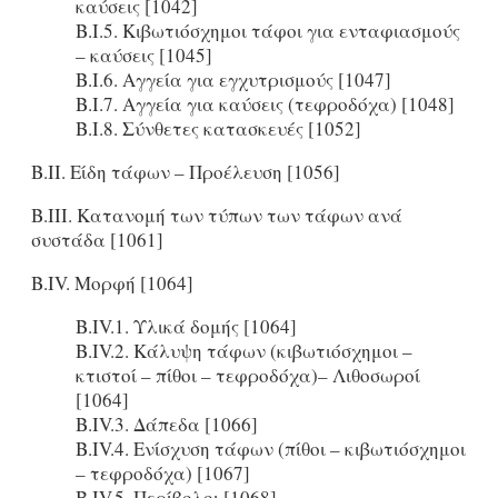
καύσεις [1042]
Β.Ι.5. Κιβωτιόσχημοι τάφοι για ενταφιασμούς
– καύσεις [1045]
Β.Ι.6. Αγγεία για εγχυτρισμούς [1047]
Β.Ι.7. Αγγεία για καύσεις (τεφροδόχα) [1048]
Β.Ι.8. Σύνθετες κατασκευές [1052]
Β.ΙΙ. Είδη τάφων – Προέλευση [1056]
Β.ΙΙΙ. Κατανομή των τύπων των τάφων ανά
συστάδα [1061]
Β.ΙV. Μορφή [1064]
B.IV.1. Υλικά δομής [1064]
B.IV.2. Κάλυψη τάφων (κιβωτιόσχημοι –
κτιστοί – πίθοι – τεφροδόχα)– Λιθοσωροί
[1064]
B.IV.3. Δάπεδα [1066]
B.IV.4. Eνίσχυση τάφων (πίθοι – κιβωτιόσχημοι
– τεφροδόχα) [1067]
B.IV.5. Περίβολοι [1068]