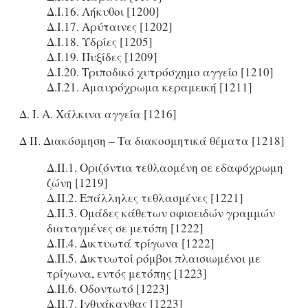
Δ.Ι.16. Λήκυθοι [1200]
Δ.Ι.17. Αρύταινες [1202]
Δ.Ι.18. Υδρίες [1205]
Δ.Ι.19. Πυξίδες [1209]
Δ.Ι.20. Τριποδικό χυτρόσχημο αγγείο [1210]
Δ.Ι.21. Αμαυρόχρωμα κεραμεική [1211]
Δ. I. Α. Χάλκινα αγγεία [1216]
Δ ΙΙ. Διακόσμηση – Τα διακοσμητικά θέματα [1218]
Δ.ΙΙ.1. Οριζόντια τεθλασμένη σε εδαφόχρωμη
ζώνη [1219]
Δ.ΙΙ.2. Επάλληλες τεθλασμένες [1221]
Δ.ΙΙ.3. Ομάδες κάθετων οφιοειδών γραμμών
διαταγμένες σε μετόπη [1222]
Δ.ΙΙ.4. Δικτυωτά τρίγωνα [1222]
Δ.ΙΙ.5. Δικτυωτοί ρόμβοι πλαισιωμένοι με
τρίγωνα, εντός μετόπης [1223]
Δ.ΙΙ.6. Οδοντωτό [1223]
Δ.ΙΙ.7. Ιχθυάκανθας [1223]