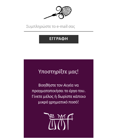
Υποστηρίξτε μας!
Βοηθήστε τον
Αιγέα
να
πραγματοποιήσει το έργο του.
Γίνετε μέλος ή δωρίστε κάποιο
μικρό χρηματικό ποσό!