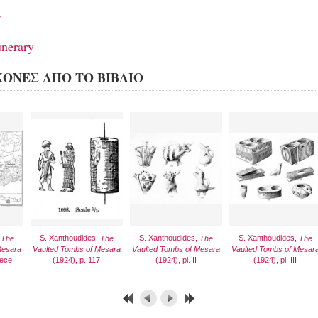
y
unerary
ΚΟΝΕΣ ΑΠΟ ΤΟ ΒΙΒΛΙΟ
,
S. Xanthoudides,
S. Xanthoudides,
S. Xanthoudides,
The
The
The
The
Mesara
Vaulted Tombs of Mesara
Vaulted Tombs of Mesara
Vaulted Tombs of Mesar
iece
(1924), p. 117
(1924), pl. II
(1924), pl. III