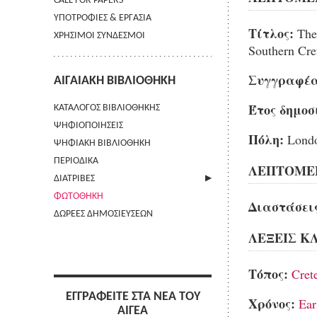
CALL FOR PAPERS
ΥΠΟΤΡΟΦΙΕΣ & ΕΡΓΑΣΙΑ
Τίτλος:
The 
ΧΡΗΣΙΜΟΙ ΣΥΝΔΕΣΜΟΙ
Southern Cret
Συγγραφέα
ΑΙΓΑΙΑΚΗ ΒΙΒΛΙΟΘΗΚΗ
Έτος δημοσ
ΚΑΤΑΛΟΓΟΣ ΒΙΒΛΙΟΘΗΚΗΣ
ΨΗΦΙΟΠΟΙΗΣΕΙΣ
Πόλη:
Lond
ΨΗΦΙΑΚΗ ΒΙΒΛΙΟΘΗΚΗ
ΠΕΡΙΟΔΙΚΑ
ΛΕΠΤΟΜΕΡ
ΔΙΑΤΡΙΒΕΣ
ΦΩΤΟΘΗΚΗ
ΑΠΟΣΤΟΛΗ ΠΕΡΙΛΗΨΗΣ
Διαστάσεις
ΔΩΡΕΕΣ ΔΗΜΟΣΙΕΥΣΕΩΝ
ΛΕΞΕΙΣ ΚΛ
Τόπος:
Cret
ΕΓΓΡΑΦΕΙΤΕ ΣΤΑ ΝΕΑ ΤΟΥ
Χρόνος:
Ear
ΑΙΓΕΑ