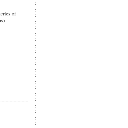
ries of
ns)