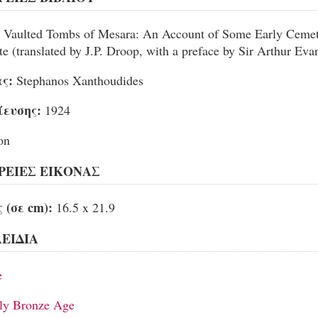
Vaulted Tombs of Mesara: An Account of Some Early Cemete
e (translated by J.P. Droop, with a preface by Sir Arthur Eva
ς:
Stephanos Xanthoudides
ίευσης:
1924
on
ΕΙΕΣ ΕΙΚΟΝΑΣ
 (σε cm):
16.5 x 21.9
ΕΙΔΙΑ
e
ly Bronze Age