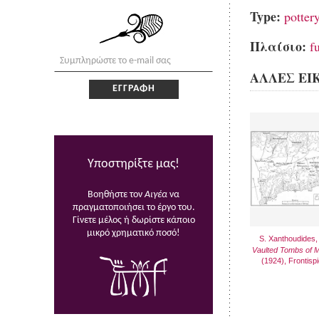
Type:
potter
Πλαίσιο:
f
ΑΛΛΕΣ ΕΙ
Υποστηρίξτε μας!
Βοηθήστε τον
Αιγέα
να
πραγματοποιήσει το έργο του.
Γίνετε μέλος ή δωρίστε κάποιο
μικρό χρηματικό ποσό!
S. Xanthoudides
Vaulted Tombs of 
(1924), Frontisp