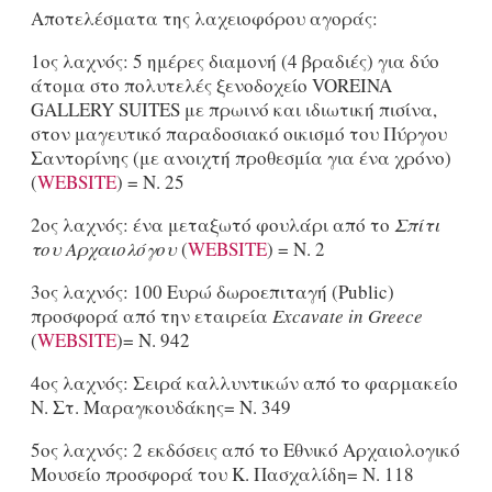
Aποτελέσματα της λαχειοφόρου αγοράς:
1ος λαχνός: 5 ημέρες διαμονή (4 βραδιές) για δύο
άτομα στο πολυτελές ξενοδοχείο VOREINA
GALLERY SUITES με πρωινό και ιδιωτική πισίνα,
στον μαγευτικό παραδοσιακό οικισμό του Πύργου
Σαντορίνης (με ανοιχτή προθεσμία για ένα χρόνο)
(
WEBSITE
) = Ν. 25
2ος λαχνός: ένα μεταξωτό φουλάρι από το
Σπίτι
του Αρχαιολόγου
(
WEBSITE
) = Ν. 2
3ος λαχνός: 100 Ευρώ δωροεπιταγή (Public)
προσφορά από την εταιρεία
Excavate in Greece
(
WEBSITE
)= Ν. 942
4ος λαχνός: Σειρά καλλυντικών από το φαρμακείο
Ν. Στ. Μαραγκουδάκης= Ν. 349
5ος λαχνός: 2 εκδόσεις από το Εθνικό Αρχαιολογικό
Μουσείο προσφορά του Κ. Πασχαλίδη= Ν. 118