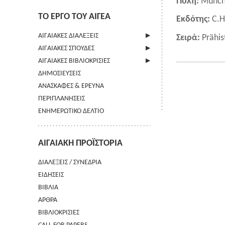
Πόλη:
Münc
ΤΟ ΕΡΓΟ ΤΟΥ ΑΙΓΕΑ
Εκδότης:
C.H
ΑΙΓΑΙΑΚΕΣ ΔΙΑΛΕΞΕΙΣ
Σειρά:
Prähis
ΑΙΓΑΙΑΚΕΣ ΣΠΟΥΔΕΣ
ΠΛΗΡΟΦΟΡΙΕΣ
ΑΙΓΑΙΑΚΕΣ ΒΙΒΛΙΟΚΡΙΣΙΕΣ
ΠΛΗΡΟΦΟΡΙΕΣ
ΔΗΜΟΣΙΕΥΣΕΙΣ
ΟΔΗΓΙΕΣ ΠΡΟΣ ΣΥΓΓΡΑΦΕΙΣ
ΠΛΗΡΟΦΟΡΙΕΣ
ΑΝΑΣΚΑΦΕΣ & ΕΡΕΥΝΑ
ΟΡΟΙ ΧΡΗΣΗΣ
ΠΕΡΙΠΛΑΝΗΣΕΙΣ
ΕΠΙΚΟΙΝΩΝΙΑ
ΕΝΗΜΕΡΩΤΙΚΟ ΔΕΛΤΙΟ
ΑΙΓΑΙΑΚΗ ΠΡΟΪΣΤΟΡΙΑ
ΔΙΑΛΕΞΕΙΣ / ΣΥΝΕΔΡΙΑ
ΕΙΔΗΣΕΙΣ
ΒΙΒΛΙΑ
ΑΡΘΡΑ
ΒΙΒΛΙΟΚΡΙΣΙΕΣ