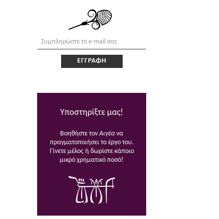
Υποστηρίξτε μας!
Βοηθήστε τον
Αιγέα
να
πραγματοποιήσει το έργο του.
Γίνετε μέλος ή δωρίστε κάποιο
μικρό χρηματικό ποσό!