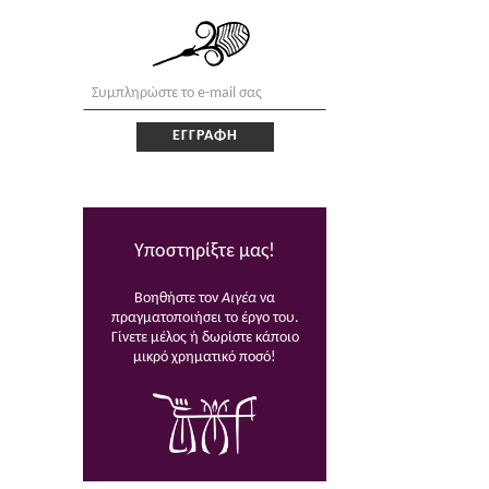
Υποστηρίξτε μας!
Βοηθήστε τον
Αιγέα
να
πραγματοποιήσει το έργο του.
Γίνετε μέλος ή δωρίστε κάποιο
μικρό χρηματικό ποσό!