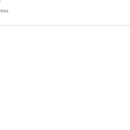
s
mos