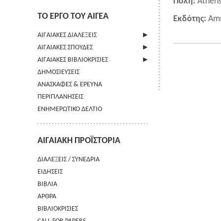
Πόλη:
Athen
ΤΟ ΕΡΓΟ ΤΟΥ ΑΙΓΕΑ
Εκδότης:
Am
ΑΙΓΑΙΑΚΕΣ ΔΙΑΛΕΞΕΙΣ
ΑΙΓΑΙΑΚΕΣ ΣΠΟΥΔΕΣ
ΠΛΗΡΟΦΟΡΙΕΣ
ΑΙΓΑΙΑΚΕΣ ΒΙΒΛΙΟΚΡΙΣΙΕΣ
ΠΛΗΡΟΦΟΡΙΕΣ
ΔΗΜΟΣΙΕΥΣΕΙΣ
ΟΔΗΓΙΕΣ ΠΡΟΣ ΣΥΓΓΡΑΦΕΙΣ
ΠΛΗΡΟΦΟΡΙΕΣ
ΑΝΑΣΚΑΦΕΣ & ΕΡΕΥΝΑ
ΟΡΟΙ ΧΡΗΣΗΣ
ΠΕΡΙΠΛΑΝΗΣΕΙΣ
ΕΠΙΚΟΙΝΩΝΙΑ
ΕΝΗΜΕΡΩΤΙΚΟ ΔΕΛΤΙΟ
ΑΙΓΑΙΑΚΗ ΠΡΟΪΣΤΟΡΙΑ
ΔΙΑΛΕΞΕΙΣ / ΣΥΝΕΔΡΙΑ
ΕΙΔΗΣΕΙΣ
ΒΙΒΛΙΑ
ΑΡΘΡΑ
ΒΙΒΛΙΟΚΡΙΣΙΕΣ