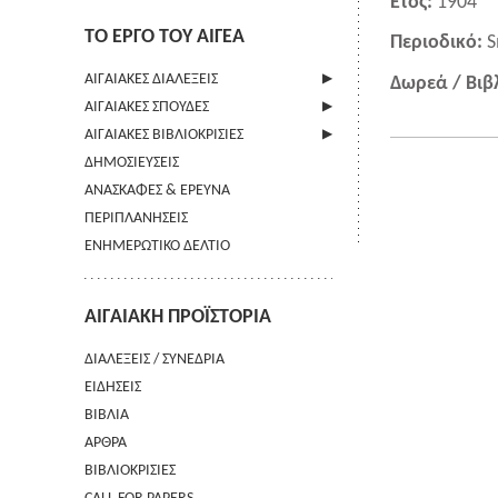
Έτος:
1904
ΤΟ ΕΡΓΟ ΤΟΥ ΑΙΓΕΑ
Περιοδικό:
S
ΑΙΓΑΙΑΚΕΣ ΔΙΑΛΕΞΕΙΣ
Δωρεά / Βιβ
ΑΙΓΑΙΑΚΕΣ ΣΠΟΥΔΕΣ
ΠΛΗΡΟΦΟΡΙΕΣ
ΑΙΓΑΙΑΚΕΣ ΒΙΒΛΙΟΚΡΙΣΙΕΣ
ΠΛΗΡΟΦΟΡΙΕΣ
ΔΗΜΟΣΙΕΥΣΕΙΣ
ΟΔΗΓΙΕΣ ΠΡΟΣ ΣΥΓΓΡΑΦΕΙΣ
ΠΛΗΡΟΦΟΡΙΕΣ
ΑΝΑΣΚΑΦΕΣ & ΕΡΕΥΝΑ
ΟΡΟΙ ΧΡΗΣΗΣ
ΠΕΡΙΠΛΑΝΗΣΕΙΣ
ΕΠΙΚΟΙΝΩΝΙΑ
ΕΝΗΜΕΡΩΤΙΚΟ ΔΕΛΤΙΟ
ΑΙΓΑΙΑΚΗ ΠΡΟΪΣΤΟΡΙΑ
ΔΙΑΛΕΞΕΙΣ / ΣΥΝΕΔΡΙΑ
ΕΙΔΗΣΕΙΣ
ΒΙΒΛΙΑ
ΑΡΘΡΑ
ΒΙΒΛΙΟΚΡΙΣΙΕΣ