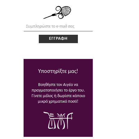
Υποστηρίξτε μας!
Βοηθήστε τον
Αιγέα
να
πραγματοποιήσει το έργο του.
Γίνετε μέλος ή δωρίστε κάποιο
μικρό χρηματικό ποσό!