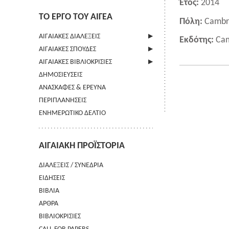
Έτος:
2014
ΤΟ ΕΡΓΟ ΤΟΥ ΑΙΓΕΑ
Πόλη:
Cambr
ΑΙΓΑΙΑΚΕΣ ΔΙΑΛΕΞΕΙΣ
Εκδότης:
Cam
ΑΙΓΑΙΑΚΕΣ ΣΠΟΥΔΕΣ
ΠΛΗΡΟΦΟΡΙΕΣ
ΑΙΓΑΙΑΚΕΣ ΒΙΒΛΙΟΚΡΙΣΙΕΣ
ΠΛΗΡΟΦΟΡΙΕΣ
ΔΗΜΟΣΙΕΥΣΕΙΣ
ΟΔΗΓΙΕΣ ΠΡΟΣ ΣΥΓΓΡΑΦΕΙΣ
ΠΛΗΡΟΦΟΡΙΕΣ
ΑΝΑΣΚΑΦΕΣ & ΕΡΕΥΝΑ
ΟΡΟΙ ΧΡΗΣΗΣ
ΠΕΡΙΠΛΑΝΗΣΕΙΣ
ΕΠΙΚΟΙΝΩΝΙΑ
ΕΝΗΜΕΡΩΤΙΚΟ ΔΕΛΤΙΟ
ΑΙΓΑΙΑΚΗ ΠΡΟΪΣΤΟΡΙΑ
ΔΙΑΛΕΞΕΙΣ / ΣΥΝΕΔΡΙΑ
ΕΙΔΗΣΕΙΣ
ΒΙΒΛΙΑ
ΑΡΘΡΑ
ΒΙΒΛΙΟΚΡΙΣΙΕΣ