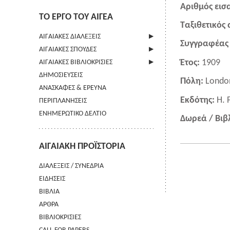
Αριθμός εισ
ΤΟ ΕΡΓΟ ΤΟΥ ΑΙΓΕΑ
Ταξιθετικός
ΑΙΓΑΙΑΚΕΣ ΔΙΑΛΕΞΕΙΣ
Συγγραφέας 
ΑΙΓΑΙΑΚΕΣ ΣΠΟΥΔΕΣ
ΠΛΗΡΟΦΟΡΙΕΣ
Έτος:
1909
ΑΙΓΑΙΑΚΕΣ ΒΙΒΛΙΟΚΡΙΣΙΕΣ
ΠΛΗΡΟΦΟΡΙΕΣ
ΔΗΜΟΣΙΕΥΣΕΙΣ
ΟΔΗΓΙΕΣ ΠΡΟΣ ΣΥΓΓΡΑΦΕΙΣ
ΠΛΗΡΟΦΟΡΙΕΣ
Πόλη:
Londo
ΑΝΑΣΚΑΦΕΣ & ΕΡΕΥΝΑ
ΟΡΟΙ ΧΡΗΣΗΣ
Εκδότης:
H. 
ΠΕΡΙΠΛΑΝΗΣΕΙΣ
ΕΠΙΚΟΙΝΩΝΙΑ
ΕΝΗΜΕΡΩΤΙΚΟ ΔΕΛΤΙΟ
Δωρεά / Βιβ
ΑΙΓΑΙΑΚΗ ΠΡΟΪΣΤΟΡΙΑ
ΔΙΑΛΕΞΕΙΣ / ΣΥΝΕΔΡΙΑ
ΕΙΔΗΣΕΙΣ
ΒΙΒΛΙΑ
ΑΡΘΡΑ
ΒΙΒΛΙΟΚΡΙΣΙΕΣ