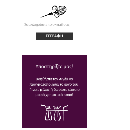
Υποστηρίξτε μας!
Βοηθήστε τον
Αιγέα
να
πραγματοποιήσει το έργο του.
Γίνετε μέλος ή δωρίστε κάποιο
μικρό χρηματικό ποσό!