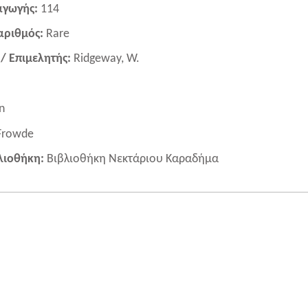
αγωγής:
114
 αριθμός:
Rare
/ Επιμελητής:
Ridgeway, W.
n
Frowde
λιοθήκη:
Βιβλιοθήκη Νεκτάριου Καραδήμα