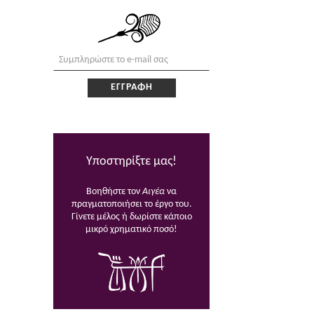
Υποστηρίξτε μας!
Βοηθήστε τον
Αιγέα
να
πραγματοποιήσει το έργο του.
Γίνετε μέλος ή δωρίστε κάποιο
μικρό χρηματικό ποσό!