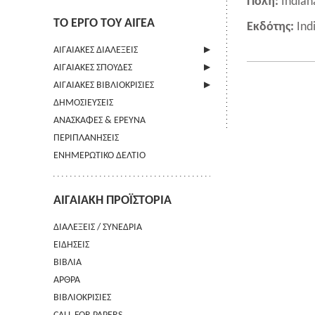
Πόλη:
Indian
ΤΟ ΕΡΓΟ ΤΟΥ ΑΙΓΕΑ
Εκδότης:
Ind
ΑΙΓΑΙΑΚΕΣ ΔΙΑΛΕΞΕΙΣ
ΑΙΓΑΙΑΚΕΣ ΣΠΟΥΔΕΣ
ΠΛΗΡΟΦΟΡΙΕΣ
ΑΙΓΑΙΑΚΕΣ ΒΙΒΛΙΟΚΡΙΣΙΕΣ
ΠΛΗΡΟΦΟΡΙΕΣ
ΔΗΜΟΣΙΕΥΣΕΙΣ
ΟΔΗΓΙΕΣ ΠΡΟΣ ΣΥΓΓΡΑΦΕΙΣ
ΠΛΗΡΟΦΟΡΙΕΣ
ΑΝΑΣΚΑΦΕΣ & ΕΡΕΥΝΑ
ΟΡΟΙ ΧΡΗΣΗΣ
ΠΕΡΙΠΛΑΝΗΣΕΙΣ
ΕΠΙΚΟΙΝΩΝΙΑ
ΕΝΗΜΕΡΩΤΙΚΟ ΔΕΛΤΙΟ
ΑΙΓΑΙΑΚΗ ΠΡΟΪΣΤΟΡΙΑ
ΔΙΑΛΕΞΕΙΣ / ΣΥΝΕΔΡΙΑ
ΕΙΔΗΣΕΙΣ
ΒΙΒΛΙΑ
ΑΡΘΡΑ
ΒΙΒΛΙΟΚΡΙΣΙΕΣ