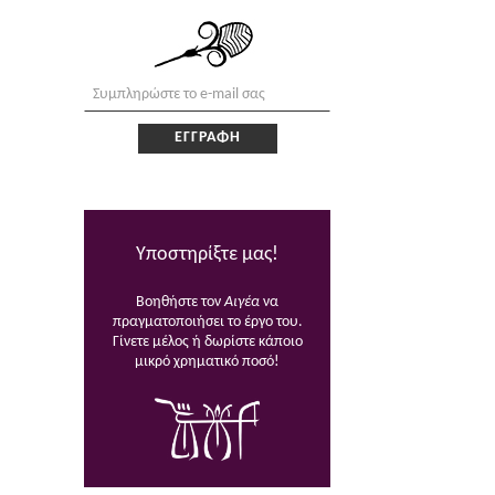
Υποστηρίξτε μας!
Βοηθήστε τον
Αιγέα
να
πραγματοποιήσει το έργο του.
Γίνετε μέλος ή δωρίστε κάποιο
μικρό χρηματικό ποσό!