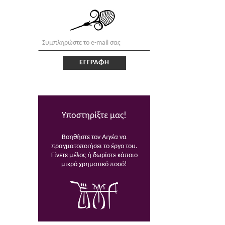
Υποστηρίξτε μας!
Βοηθήστε τον
Αιγέα
να
πραγματοποιήσει το έργο του.
Γίνετε μέλος ή δωρίστε κάποιο
μικρό χρηματικό ποσό!