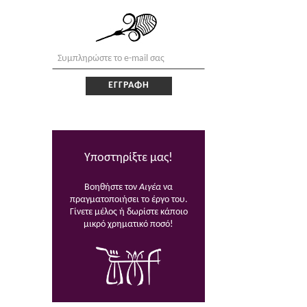
Υποστηρίξτε μας!
Βοηθήστε τον
Αιγέα
να
πραγματοποιήσει το έργο του.
Γίνετε μέλος ή δωρίστε κάποιο
μικρό χρηματικό ποσό!