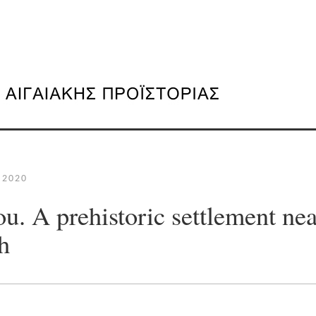
 2020
u. A prehistoric settlement nea
h