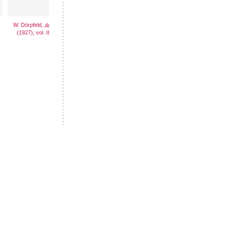
W. Dörpfeld,
W. Dörpfeld,
W. Dörpfeld,
Alt-Ithaka
Alt-Ithaka
Alt-Ithaka
(1927), vol. II, pl. 5
(1927), vol. II, pl. 6a
(1927), vol. II, pl. 6b