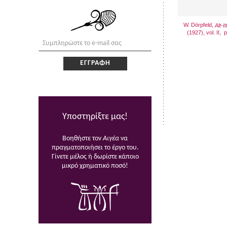
W. Dörpfeld,
Alt-I
(1927), vol. II, p
Υποστηρίξτε μας!
Βοηθήστε τον
Αιγέα
να
πραγματοποιήσει το έργο του.
Γίνετε μέλος ή δωρίστε κάποιο
μικρό χρηματικό ποσό!