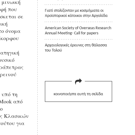
 μινωική
αφή που
Γιατί στολίζονταν με κοσμήματα οι
ίσκεται σε
προϊστορικοί κάτοικοι στην Αργολίδα
ική
American Society of Overseas Research
το όνομα
Annual Meeting- Call for papers
ίκορφου
Αρχαιολογικές έρευνες στη θάλασσα
του Τολού
ρατηγική
φυσικό
εράπετρας
ορεινού
 υπό τη
κοινοποιήστε αυτή τη σελίδα
 Mook από
ο
ής Κλασικών
τούτου για