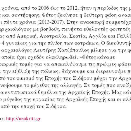
χρόνια, από το 2006 έως το 2012, ήταν η περίοδος της 
 και συντήρησης. Φέτος ξεκίνησε η δεύτερη φάση ανα
ι πέντε χρόνια (2013-2017). Στην ανασκαφή συμμετέχο
αρχαιολόγους με βοηθούς, πενήντα εθελοντές φοιτητές
ας από Αμερική, Αυστραλία, Σκοτία, Αγγλία και Γαλλί
 4 γυναίκες για την πλύση των οστράκων. Ο διευθυντή
 αρχαιολόγος Λευτέρης Χατζόπουλος μίλησε για την φ
 οποία έχει σχεδόν ολοκληρωθεί. «Φέτος κάναμε
αφικές τομές για να αποκαλύψουμε τις πρώιμες φάσει
ι την εξέλιξη της πόλεως. Ψάχνουμε και διερευνούμε π
ό τον οικισμό της Εποχής του Σιδήρου μέχρι την Αρχ
νοήσουμε το μέγεθος της αλλαγής. Σε τομές που ανοίξ
τα εντυπωσιακά θεμέλια της Αρχαϊκής Εποχής. Μας κά
 μέγεθος της εργασίας της Αρχαϊκής Εποχής και οι αλ
 από την εποχή του Σιδήρου.
ρα:
http://neakriti.gr