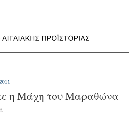
2011
κε η Μάχη του Μαραθώνα
ά,