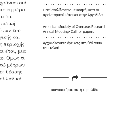
 χρόνια από
με τη μέρα
Γιατί στολίζονταν με κοσμήματα οι
αι τα
προϊστορικοί κάτοικοι στην Αργολίδα
κρατική
American Society of Overseas Research
ώρων του
Annual Meeting- Call for papers
ικής και
ς περιοχής
Αρχαιολογικές έρευνες στη θάλασσα
του Τολού
ι έτσι, μια
ο. Ομως τι
κτώ μέτρων
ες θέασης
οελλαδικό
κοινοποιήστε αυτή τη σελίδα