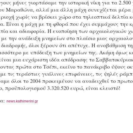
γους μήνες γιορτάσαμε την ιστορική νίκη για τα 2.500
ον Μαραθώνα, αλλά μια άλλη μάχη συνεχίζεται μέρα 
εριοχή χωρίς να βρίσκει χώρο στα τηλεοπτικά δελτία κ
. Είναι η μάχη με τη φθορά που έχει συμμάχους την 
τία και αδιαφορία. Η ενοποίηση των αρχαιολογικών χ
με την ανάδειξη μνημείων στο πλαίσιο μιας αρχαιολογ
 διαδρομής, όλοι ξέρουν ότι απέτυχε. Η αναβάθμιση τη
ισσότερο με υπόδειξη των μνημείων της. Ακόμη όμως κα
είναι μια ευχάριστη ιδέα απόδρασης το Σαββατοκύριακ
νοντας πρώτα στο Τσέπι, εκείνο το πανάκριβο ύψους ο
με τις τεράστιες γυάλινες επιφάνειες, τις ψηλές ράμπ
αμε όλοι το 2004 προκειμένου να αναδειχθεί το πρωτ
, προϋπολογισμού 3.320.520 ευρώ, είναι κλειστό!
ρα:
news.kathimerini.gr