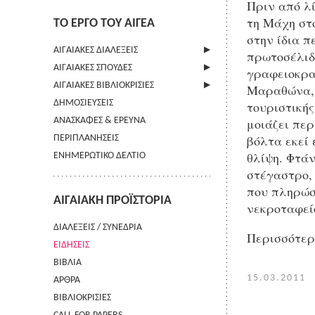
Πριν από λί
τη Μάχη στ
ΤΟ ΕΡΓΟ ΤΟΥ ΑΙΓΕΑ
στην ίδια π
ΑΙΓΑΙΑΚΕΣ ΔΙΑΛΕΞΕΙΣ
πρωτοσέλιδα
ΑΙΓΑΙΑΚΕΣ ΣΠΟΥΔΕΣ
ΠΛΗΡΟΦΟΡΙΕΣ
γραφειοκρα
ΑΙΓΑΙΑΚΕΣ ΒΙΒΛΙΟΚΡΙΣΙΕΣ
ΠΛΗΡΟΦΟΡΙΕΣ
Μαραθώνα, 
ΔΗΜΟΣΙΕΥΣΕΙΣ
ΟΔΗΓΙΕΣ ΠΡΟΣ ΣΥΓΓΡΑΦΕΙΣ
ΠΛΗΡΟΦΟΡΙΕΣ
τουριστικής
μοιάζει περ
ΑΝΑΣΚΑΦΕΣ & ΕΡΕΥΝΑ
ΟΡΟΙ ΧΡΗΣΗΣ
βόλτα εκεί 
ΠΕΡΙΠΛΑΝΗΣΕΙΣ
ΕΠΙΚΟΙΝΩΝΙΑ
θλίψη. Φτά
ΕΝΗΜΕΡΩΤΙΚΟ ΔΕΛΤΙΟ
στέγαστρο, 
που πληρώσ
ΑΙΓΑΙΑΚΗ ΠΡΟΪΣΤΟΡΙΑ
νεκροταφείο
ΔΙΑΛΕΞΕΙΣ / ΣΥΝΕΔΡΙΑ
Περισσότε
ΕΙΔΗΣΕΙΣ
ΒΙΒΛΙΑ
15.03.2011
ΑΡΘΡΑ
ΒΙΒΛΙΟΚΡΙΣΙΕΣ