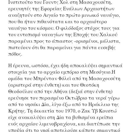
Ινστιτούτο του Γουντς Χολ στη Μασαχουσέτη,
ερευνητές της Εφορείας Ενάλιων Αρχαιοτήτων
αναζητούν στο Αιγαίο το πρώτο μινωικό ναυάγιο,
που θα ήταν πιθανότατα και το αρχαιότερο
ναυάγιο του κόσμου. Ο φιλόδοξος στόχος τους για
τον εντοπισμό ναυαγίων της Εποχής του Χαλκού
παραμένει προς το άπιαστος -ορισμένοι, μάλιστα,
πιστεύουν ότι θα παραμείνει για πάντα ευσεβής
πόθος.
Η έρευνα, ωστόσο, έχει ήδη αποκαλύψει σημαντικά
στοιχεία για το αρχαίο εμπόριο στη Μεσόγειο.Η
ομάδα του Μπρένταν Φόλεϊ από τη Μασαχουσέτη
(αριστερά στην ένθετη) και του Θεοτόκη
Θεοδούλου από την Αθήνα (δεξιά στην ένθετη)
ερεύνησε τον περασμένο Οκτώβριο τα νερά γύρω
από το νησάκι Δία, λίγο έξω από το Ηράκλειο της
Κρήτης. Τη δεκαετία του 1970, ο Ζακ Υβ Κουστώ
είχε ανακαλύψει στη Δία τα βυθισμένα ερείπια
ενός αρχαίου λιμενοβραχίονα, και διατύπωσε την
υποψία ότι το νησί αποτελούσε κάποτε σημαντικό