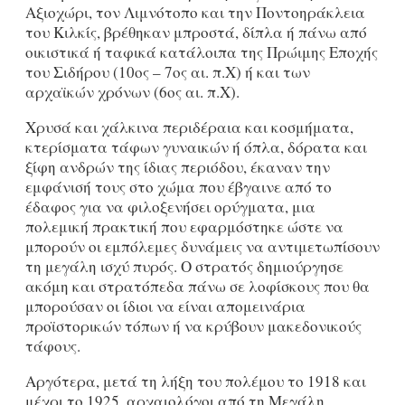
Αξιοχώρι, τον Λιμνότοπο και την Ποντοηράκλεια
του Κιλκίς, βρέθηκαν μπροστά, δίπλα ή πάνω από
οικιστικά ή ταφικά κατάλοιπα της Πρώιμης Εποχής
του Σιδήρου (10ος – 7ος αι. π.Χ) ή και των
αρχαϊκών χρόνων (6ος αι. π.Χ).
Χρυσά και χάλκινα περιδέραια και κοσμήματα,
κτερίσματα τάφων γυναικών ή όπλα, δόρατα και
ξίφη ανδρών της ίδιας περιόδου, έκαναν την
εμφάνισή τους στο χώμα που έβγαινε από το
έδαφος για να φιλοξενήσει ορύγματα, μια
πολεμική πρακτική που εφαρμόστηκε ώστε να
μπορούν οι εμπόλεμες δυνάμεις να αντιμετωπίσουν
τη μεγάλη ισχύ πυρός. Ο στρατός δημιούργησε
ακόμη και στρατόπεδα πάνω σε λοφίσκους που θα
μπορούσαν οι ίδιοι να είναι απομεινάρια
προϊστορικών τόπων ή να κρύβουν μακεδονικούς
τάφους.
Αργότερα, μετά τη λήξη του πολέμου το 1918 και
μέχρι το 1925, αρχαιολόγοι από τη Μεγάλη