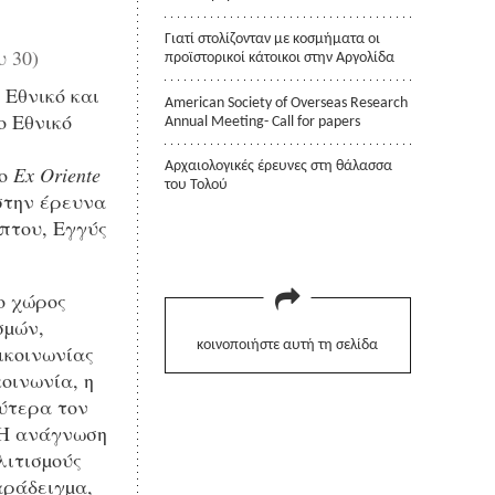
Γιατί στολίζονταν με κοσμήματα οι
 30)
προϊστορικοί κάτοικοι στην Αργολίδα
 Εθνικό και
American Society of Overseas Research
ο Εθνικό
Annual Meeting- Call for papers
Αρχαιολογικές έρευνες στη θάλασσα
λο
Ex
Oriente
του Τολού
στην έρευνα
ύπτου, Εγγύς
ο χώρος
σµών,
κοινοποιήστε αυτή τη σελίδα
ικοινωνίας
οινωνία, η
ρύτερα τον
. Η ανάγνωση
λιτισµούς
αράδειγµα,