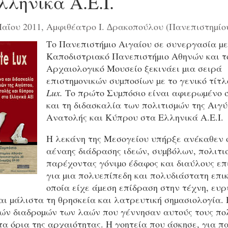
λληνικά Α.Ε.Ι.
αΐου 2011, Αµφιθέατρο Ι. ∆ρακοπούλου (Πανεπιστηµίου
Το Πανεπιστήµιο Αιγαίου σε συνεργασία µε
Καποδιστριακό Πανεπιστήµιο Αθηνών και τ
Αρχαιολογικό Μουσείο ξεκινάει µια σειρά
επιστηµονικών συµποσίων µε το γενικό τίτ
Lux
.
Το πρώτο Συµπόσιο είναι αφιερωµένο 
και τη διδασκαλία των πολιτισµών της Αιγ
Ανατολής και Κύπρου στα Ελληνικά Α.Ε.Ι.
Η λεκάνη της Μεσογείου υπήρξε ανέκαθεν 
αέναης διάδρασης ιδεών, συµβόλων, πολιτι
παρέχοντας γόνιµο έδαφος και διαύλους επ
για µια πολυεπίπεδη και πολυδιάστατη επικ
οποία είχε άµεση επίδραση στην τέχνη, ευ
αι µάλιστα τη θρησκεία και λατρευτική σηµασιολογία
κών διαδροµών των λαών που γέννησαν αυτούς τους πο
α όρια της αρχαιότητας. Η γοητεία που άσκησε, για π