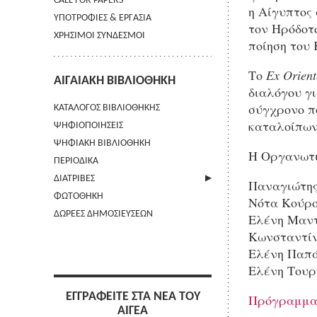
CALL FOR PAPERS
η Αίγυπτος 
ΥΠΟΤΡΟΦΙΕΣ & ΕΡΓΑΣΙΑ
τον Ηρόδοτο
ΧΡΗΣΙΜΟΙ ΣΥΝΔΕΣΜΟΙ
ποίηση του
Το
Ex
Orient
ΑΙΓΑΙΑΚΗ ΒΙΒΛΙΟΘΗΚΗ
διαλόγου γι
σύγχρονο πό
ΚΑΤΑΛΟΓΟΣ ΒΙΒΛΙΟΘΗΚΗΣ
καταλοίπων
ΨΗΦΙΟΠΟΙΗΣΕΙΣ
ΨΗΦΙΑΚΗ ΒΙΒΛΙΟΘΗΚΗ
Η Οργανωτι
ΠΕΡΙΟΔΙΚΑ
ΔΙΑΤΡΙΒΕΣ
Παναγιώτης
ΦΩΤΟΘΗΚΗ
ΑΠΟΣΤΟΛΗ ΠΕΡΙΛΗΨΗΣ
Νότα Κούρ
ΔΩΡΕΕΣ ΔΗΜΟΣΙΕΥΣΕΩΝ
Ελένη Μαν
Κωνσταντίν
Ελένη Παπ
Ελένη Του
ΕΓΓΡΑΦΕΙΤΕ ΣΤΑ ΝΕΑ ΤΟΥ
Πρόγραμμα 
ΑΙΓΕΑ