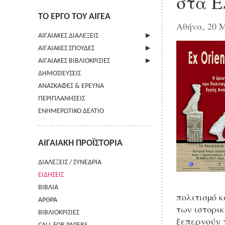
στα Ε
ΤΟ ΕΡΓΟ ΤΟΥ ΑΙΓΕΑ
Αθήνα, 20 Μ
ΑΙΓΑΙΑΚΕΣ ΔΙΑΛΕΞΕΙΣ
ΑΙΓΑΙΑΚΕΣ ΣΠΟΥΔΕΣ
ΠΛΗΡΟΦΟΡΙΕΣ
ΑΙΓΑΙΑΚΕΣ ΒΙΒΛΙΟΚΡΙΣΙΕΣ
ΠΛΗΡΟΦΟΡΙΕΣ
ΔΗΜΟΣΙΕΥΣΕΙΣ
ΟΔΗΓΙΕΣ ΠΡΟΣ ΣΥΓΓΡΑΦΕΙΣ
ΠΛΗΡΟΦΟΡΙΕΣ
ΑΝΑΣΚΑΦΕΣ & ΕΡΕΥΝΑ
ΟΡΟΙ ΧΡΗΣΗΣ
ΠΕΡΙΠΛΑΝΗΣΕΙΣ
ΕΠΙΚΟΙΝΩΝΙΑ
ΕΝΗΜΕΡΩΤΙΚΟ ΔΕΛΤΙΟ
ΑΙΓΑΙΑΚΗ ΠΡΟΪΣΤΟΡΙΑ
ΔΙΑΛΕΞΕΙΣ / ΣΥΝΕΔΡΙΑ
ΕΙΔΗΣΕΙΣ
ΒΙΒΛΙΑ
πολιτισµό κ
ΑΡΘΡΑ
των ιστορι
ΒΙΒΛΙΟΚΡΙΣΙΕΣ
ξεπερνούν τ