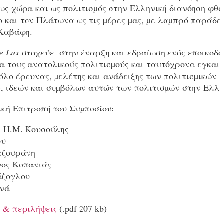
ως χώρα και ως πολιτισµός στην Ελληνική διανόηση φθ
 και τον Πλάτωνα ως τις µέρες µας, µε λαµπρό παράδ
 Καβάφη.
e
Lux
στοχεύει στην έναρξη και εδραίωση ενός εποικοδ
α τους ανατολικούς πολιτισµούς και ταυτόχρονα εγκαι
λο έρευνας, µελέτης και ανάδειξης των πολιτισµικών
, ιδεών και συµβόλων αυτών των πολιτισµών στην Ελλ
κή Επιτροπή του Συµποσίου:
 Η.Μ. Κουσούλης
ου
τζουράνη
ος Κοπανιάς
άζογλου
ρνά
& περιλήψεις
(.pdf 207 kb)