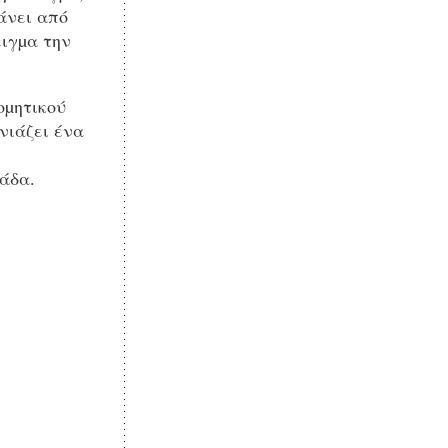
άνει από
ειγµα την
οµητικού
νιάζει ένα
άδα.